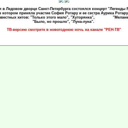
я в Ледовом дворце Санкт-Петербурга состоялся концерт "Легенды 
в котором приняла участие София Ротару и ее сестра Аурика Ротару
звестных хитов: "Только этого мало", "Хуторянка", "Меланкол
"Было, но прошло", "Луна-луна".
ТВ-версию смотрите в новогоднюю ночь на канале "РЕН-ТВ"