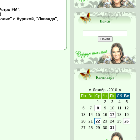
Ретро FM",
!
ие" с Аурикой, "Лаванда",
Поиск
Календарь
«
Декабрь 2010
»
Пн
Вт
Ср
Чт
Пт
Сб
Вс
1
2
3
4
5
6
7
8
9
10
11
12
13
14
15
16
17
18
19
20
21
22
23
24
25
26
27
28
29
30
31