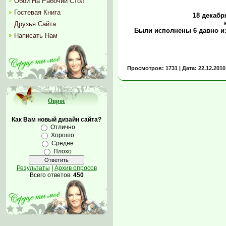
Обои На Рабочий Стол
Гостевая Книга
18 декабр
Друзья Сайта
Были исполнены 6 давно и
Написать Нам
Просмотров: 1731 | Дата:
22.12.2010
Опрос
Как Вам новый дизайн сайта?
Отлично
Хорошо
Средне
Плохо
Результаты
|
Архив опросов
Всего ответов:
450